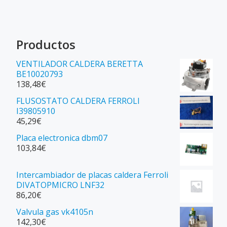
Productos
VENTILADOR CALDERA BERETTA
BE10020793
138,48
€
FLUSOSTATO CALDERA FERROLI
I39805910
45,29
€
Placa electronica dbm07
103,84
€
Intercambiador de placas caldera Ferroli
DIVATOPMICRO LNF32
86,20
€
Valvula gas vk4105n
142,30
€