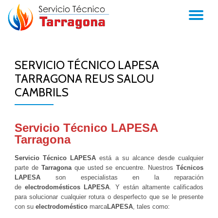
TO
Skip
to
NA
content
SERVICIO TÉCNICO LAPESA
TARRAGONA REUS SALOU
CAMBRILS
Servicio Técnico LAPESA
Tarragona
Servicio Técnico LAPESA
está a su alcance desde cualquier
parte de
Tarragona
que usted se encuentre. Nuestros
Técnicos
LAPESA
son especialistas en la reparación
de
electrodomésticos LAPESA
. Y están altamente calificados
para solucionar cualquier rotura o desperfecto que se le presente
con su
electrodoméstico
marca
LAPESA
, tales como: