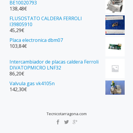
BE10020793
138,48
€
FLUSOSTATO CALDERA FERROLI
I39805910
45,29
€
Placa electronica dbm07
103,84
€
Intercambiador de placas caldera Ferroli
DIVATOPMICRO LNF32
86,20
€
Valvula gas vk4105n
142,30
€
Tecnicotarragona.com
SECONDARY
MENU