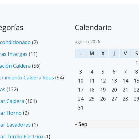
egorías
Calendario
agosto 2026
Acondicionado
(2)
L
M
X
J
V
S
ras Intergas
(11)
1
lación Caldera
(56)
3
4
5
6
7
8
nimiento Caldera Reus
(94)
10
11
12
13
14
1
ias
(132)
17
18
19
20
21
2
24
25
26
27
28
2
ar Caldera
(101)
31
ar Horno
(2)
« Sep
ar Lavadoras
(1)
ar Termo Electrico
(1)