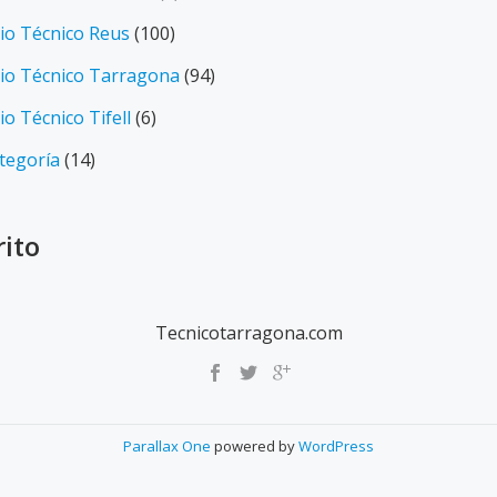
cio Técnico Reus
(100)
cio Técnico Tarragona
(94)
io Técnico Tifell
(6)
ategoría
(14)
rito
Tecnicotarragona.com
Parallax One
powered by
WordPress