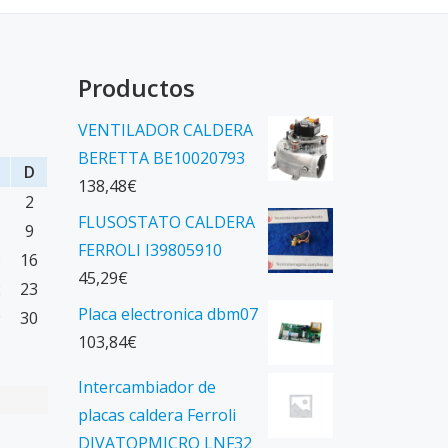
Productos
VENTILADOR CALDERA
BERETTA BE10020793
D
138,48
€
2
FLUSOSTATO CALDERA
9
FERROLI I39805910
5
16
45,29
€
2
23
Placa electronica dbm07
9
30
103,84
€
Intercambiador de
placas caldera Ferroli
DIVATOPMICRO LNF32