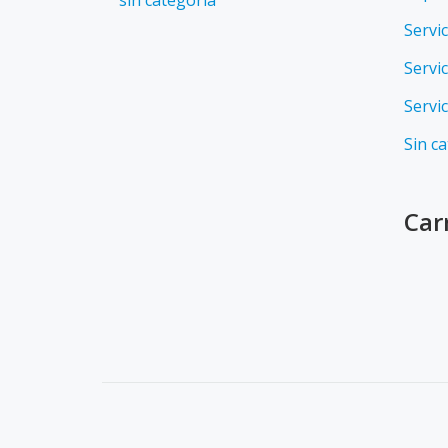
sin categoria
Servi
Servi
Servic
Sin c
Car
SECONDARY
MENU