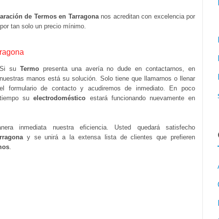
aración de Termos en Tarragona
nos acreditan con excelencia por
por tan solo un precio mínimo.
rragona
Si su
Termo
presenta una avería no dude en contactarnos, en
nuestras manos está su solución. Solo tiene que llamarnos o llenar
el formulario de contacto y acudiremos de inmediato. En poco
tiempo su
electrodoméstico
estará funcionando nuevamente en
ra inmediata nuestra eficiencia. Usted quedará satisfecho
rragona
y se unirá a la extensa lista de clientes que prefieren
mos
.