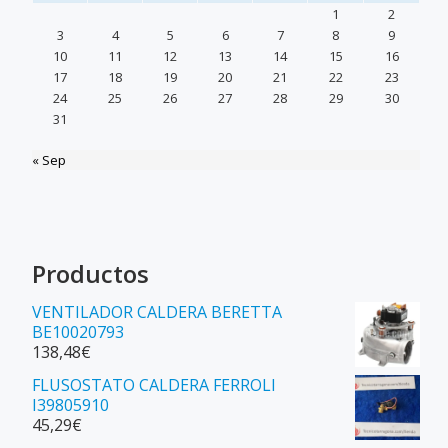
1
2
3
4
5
6
7
8
9
10
11
12
13
14
15
16
17
18
19
20
21
22
23
24
25
26
27
28
29
30
31
« Sep
Productos
VENTILADOR CALDERA BERETTA
BE10020793
138,48
€
FLUSOSTATO CALDERA FERROLI
I39805910
45,29
€