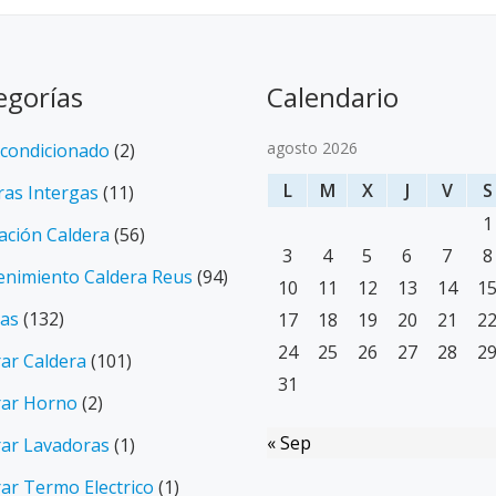
egorías
Calendario
agosto 2026
Acondicionado
(2)
L
M
X
J
V
S
ras Intergas
(11)
1
lación Caldera
(56)
3
4
5
6
7
8
nimiento Caldera Reus
(94)
10
11
12
13
14
1
ias
(132)
17
18
19
20
21
2
24
25
26
27
28
2
ar Caldera
(101)
31
ar Horno
(2)
« Sep
ar Lavadoras
(1)
ar Termo Electrico
(1)