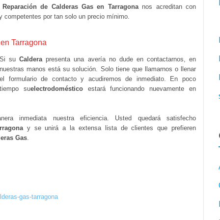
a
Reparación de Calderas Gas en Tarragona
nos acreditan con
y competentes por tan solo un precio mínimo.
 en Tarragona
Si su
Caldera
presenta una avería no dude en contactarnos, en
nuestras manos está su solución. Solo tiene que llamarnos o llenar
el formulario de contacto y acudiremos de inmediato. En poco
tiempo su
electrodoméstico
estará funcionando nuevamente en
ra inmediata nuestra eficiencia. Usted quedará satisfecho
rragona
y se unirá a la extensa lista de clientes que prefieren
deras Gas
.
alderas-gas-tarragona