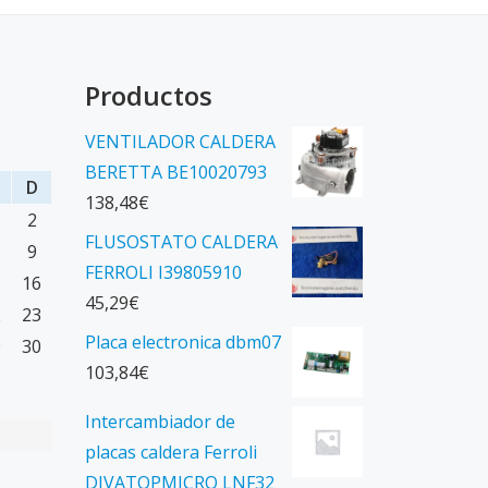
Productos
VENTILADOR CALDERA
BERETTA BE10020793
D
138,48
€
2
FLUSOSTATO CALDERA
9
FERROLI I39805910
5
16
45,29
€
2
23
Placa electronica dbm07
9
30
103,84
€
Intercambiador de
placas caldera Ferroli
DIVATOPMICRO LNF32