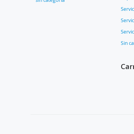
sin categoria
Servi
Servi
Servic
Sin c
Car
SECONDARY
MENU