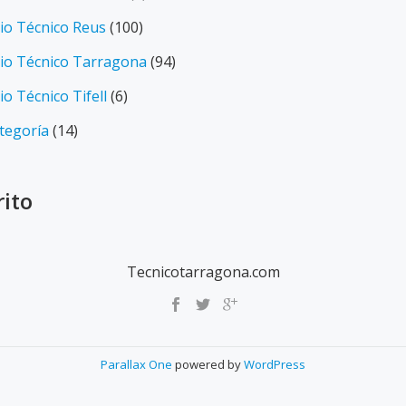
cio Técnico Reus
(100)
cio Técnico Tarragona
(94)
io Técnico Tifell
(6)
ategoría
(14)
rito
Tecnicotarragona.com
Parallax One
powered by
WordPress