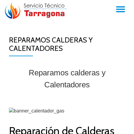
TO
Skip
to
NA
content
REPARAMOS CALDERAS Y
CALENTADORES
Reparamos calderas y
Calentadores
Reparación de Calderas