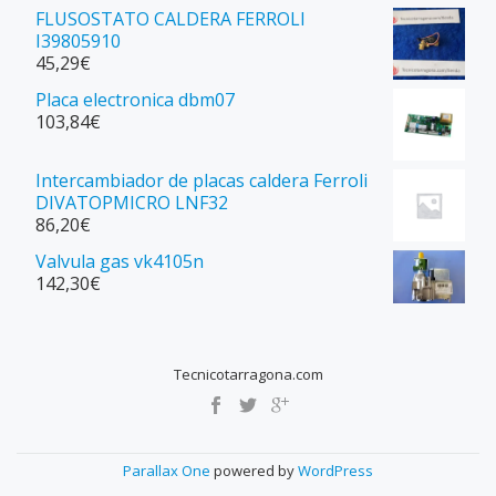
FLUSOSTATO CALDERA FERROLI
I39805910
45,29
€
Placa electronica dbm07
103,84
€
Intercambiador de placas caldera Ferroli
DIVATOPMICRO LNF32
86,20
€
Valvula gas vk4105n
142,30
€
Tecnicotarragona.com
SECONDARY
MENU
Parallax One
powered by
WordPress