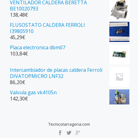
VENTILADOR CALDERA BERETTA
BE10020793
138,48
€
FLUSOSTATO CALDERA FERROLI
I39805910
45,29
€
Placa electronica dbm07
103,84
€
Intercambiador de placas caldera Ferroli
DIVATOPMICRO LNF32
86,20
€
Valvula gas vk4105n
142,30
€
Tecnicotarragona.com
SECONDARY
MENU